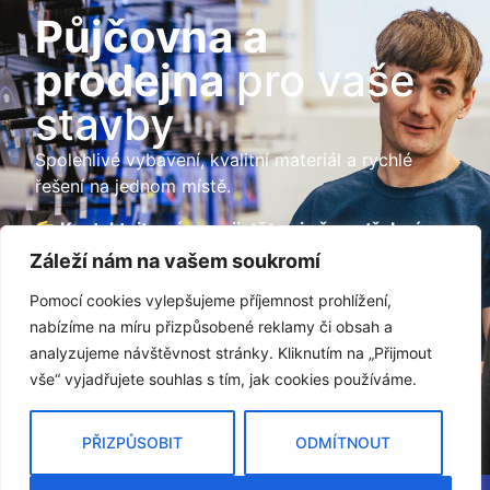
Půjčovna a
prodejna
pro vaše
stavby
Spolehlivé vybavení, kvalitní materiál a rychlé
řešení na jednom místě.
Kontaktujte nás a zajistěte si vše potřebné
pro vaši stavbu.
Záleží nám na vašem soukromí
Pomocí cookies vylepšujeme příjemnost prohlížení,
KONTAKTUJTE NÁS
nabízíme na míru přizpůsobené reklamy či obsah a
analyzujeme návštěvnost stránky. Kliknutím na „Přijmout
vše“ vyjadřujete souhlas s tím, jak cookies používáme.
PŘIZPŮSOBIT
ODMÍTNOUT