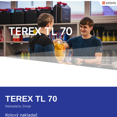
TEREX TL 70
TEREX TL 70
Nakladače
,
Stroje
Kolový nakladač