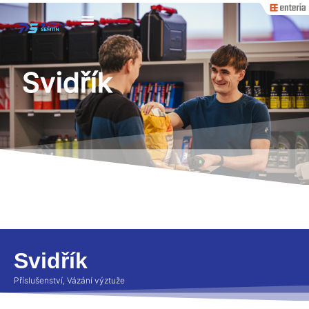
Svidřík
Svidřík
Příslušenství
,
Vázání výztuže