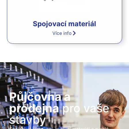
Spojovací materiál
Více info
Půjčovna a
prodejna
pro vaše
stavby
Spolehlivé vybavení, kvalitní materiál a rychlé